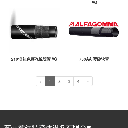
IVG
210℃红色蒸汽橡胶管IVG
753AA 喷砂软管
«
1
2
3
4
»
苏州意达特流体设备有限公司